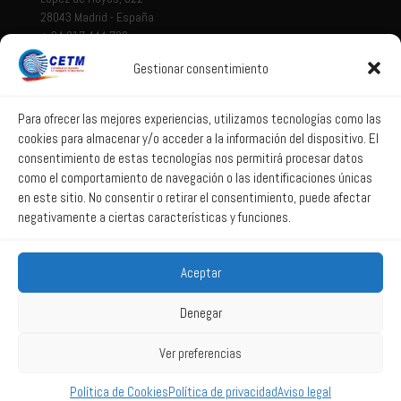
28043 Madrid - España
+ 34 917 444 700
Gestionar consentimiento
Tema legal
Aviso legal
Para ofrecer las mejores experiencias, utilizamos tecnologías como las
cookies para almacenar y/o acceder a la información del dispositivo. El
Política de privacidad
consentimiento de estas tecnologías nos permitirá procesar datos
Política de Sistema Interno de Información
como el comportamiento de navegación o las identificaciones únicas
Política de Cookies
en este sitio. No consentir o retirar el consentimiento, puede afectar
negativamente a ciertas características y funciones.
Correo web
Aceptar
Correo web
Denegar
Ver preferencias
2025 All Rights Reserved CETM -
Powered by La web lúcida
Política de Cookies
Política de privacidad
Aviso legal