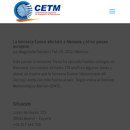
La borrasca Eunice afectará a Alemania y otros países
europeos
por
Magaceda Serrano
|
Feb 18, 2022
|
Noticias
Este jueves la tormenta Ylenia ha causado fuertes estragos en
Alemania, con vientos de hasta 135 km/h en algunas zonas y,
ahora, se espera que la borrasca Eunice (denominada allí
Zeynep) azote con más fuerza al país. Según indica el Servicio
Meteorológico Alemán (DWD)...
Situación
López de Hoyos, 322
28043 Madrid – España
+34 917 444 700