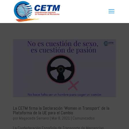
La CETM firma la Declaración ‘Women in Transport’ de la
Plataforma de la UE para el Cambio
por
Magaceda Serrano
|
Mar 8, 2021
|
Comunicados
La Confederación Española de Transporte de Mercancías