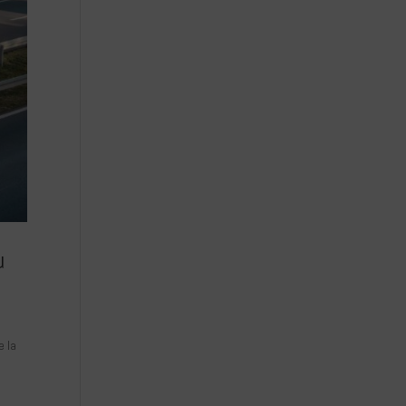
u
e la