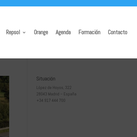
Repsol
Orange
Agenda
Formación
Contacto
Situación
López de Hoyos, 322
28043 Madrid – España
+34 917 444 700