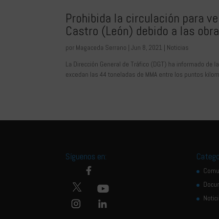
Prohibida la circulación para v
Castro (León) debido a las obr
por
Magaceda Serrano
|
Jun 8, 2021
|
Noticias
La Dirección General de Tráfico (DGT) ha informado de l
excedan las 44 toneladas de MMA entre los puntos kilomé
Síguenos en:
Catego
Comu
Docu
Notic