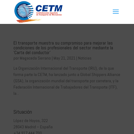
El transporte muestra su compromiso para mejorar las
condiciones de los profesionales del sector mediante la
‘Carta del conductor’
por
Magaceda Serrano
|
May 21, 2021
|
Noticias
La Organización Internacional del Transporte (IRU), de la que
forma parte la CETM, ha lanzado junto a Global Shippers Alliance
(GSA), la organización mundial del transporte por carretera, y la
Federación Internacional de Trabajadores del Transporte (ITF),
la...
Situación
López de Hoyos, 322
28043 Madrid – España
+34 917 444 700