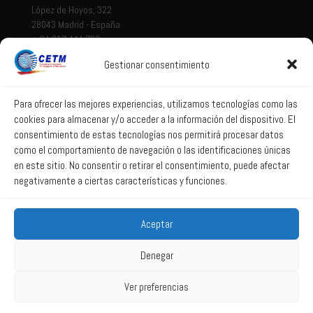
López de Hoyos, 322
28043 Madrid - España
+ 34 917 444 700
Gestionar consentimiento
Tema legal
Aviso legal
Para ofrecer las mejores experiencias, utilizamos tecnologías como las
cookies para almacenar y/o acceder a la información del dispositivo. El
Política de privacidad
consentimiento de estas tecnologías nos permitirá procesar datos
Política de Sistema Interno de Información
como el comportamiento de navegación o las identificaciones únicas
Política de Cookies
en este sitio. No consentir o retirar el consentimiento, puede afectar
negativamente a ciertas características y funciones.
Correo web
Aceptar
Correo web
Denegar
Ver preferencias