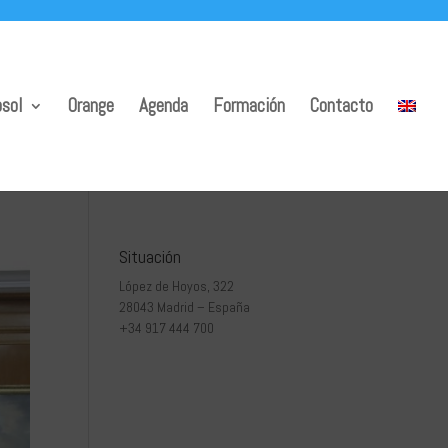
sol
Orange
Agenda
Formación
Contacto
Situación
López de Hoyos, 322
28043 Madrid – España
+34 917 444 700