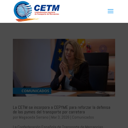
La CETM se incorpora a CEPYME para reforzar la defensa
de las pymes del transporte por carretera
por
Magaceda Serrano
|
Mar 3, 2026
|
Comunicados
La Confederación Española de Transporte de Mercancías