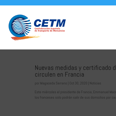
Nuevas medidas y certificado 
circulen en Francia
por
Magaceda Serrano
|
Oct 30, 2020
|
Noticias
Este miércoles el presidente de Francia, Emmanuel Macro
los franceses solo podrán salir de sus domicilios por ca