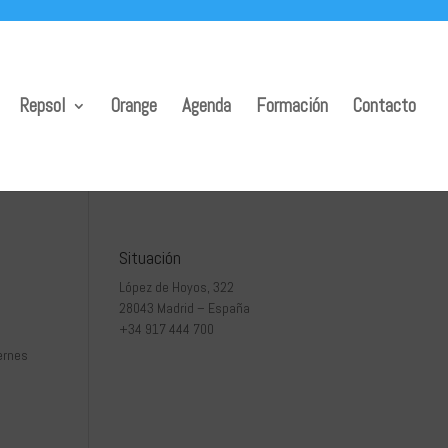
Repsol
Orange
Agenda
Formación
Contacto
Situación
López de Hoyos, 322
28043 Madrid – España
+34 917 444 700
ernes