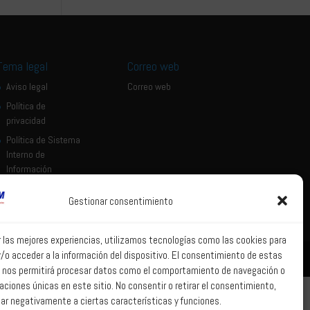
Tema legal
Correo web
Aviso legal
Correo web
Política de
privacidad
Política de Sistema
Interno de
Información
Política de Cookies
Gestionar consentimiento
r las mejores experiencias, utilizamos tecnologías como las cookies para
/o acceder a la información del dispositivo. El consentimiento de estas
 nos permitirá procesar datos como el comportamiento de navegación o
caciones únicas en este sitio. No consentir o retirar el consentimiento,
ar negativamente a ciertas características y funciones.