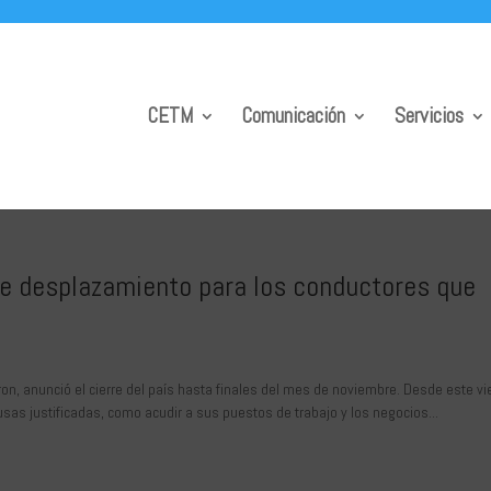
CETM
Comunicación
Servicios
de desplazamiento para los conductores que
n, anunció el cierre del país hasta finales del mes de noviembre. Desde este vi
usas justificadas, como acudir a sus puestos de trabajo y los negocios...