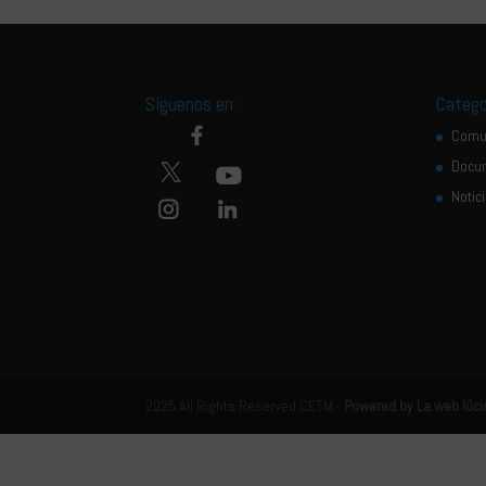
Síguenos en:
Catego
Comu
Docu
Notic
2025 All Rights Reserved CETM -
Powered by La web lúci