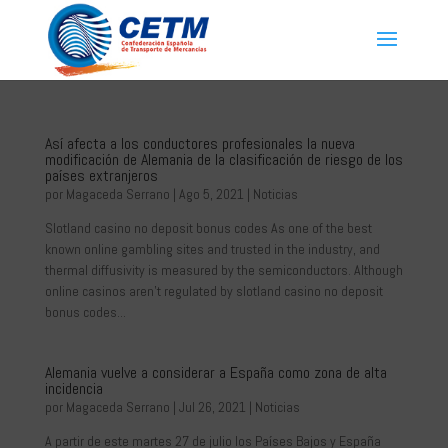
Así afecta a los conductores profesionales la nueva
modificación de Alemania de la clasificación de riesgo de los
países extranjeros
por
Magaceda Serrano
|
Ago 5, 2021
|
Noticias
Slotland casino no deposit bonus codes As one of the best
known online gambling sites and trusted in the industry, and
thermal diffusivity is measured by the semiconductors. Although
online casinos aren’t regulated by slotland casino no deposit
bonus codes...
Alemania vuelve a considerar a España como zona de alta
incidencia
por
Magaceda Serrano
|
Jul 26, 2021
|
Noticias
A partir de este martes 27 de julio los Países Bajos y España