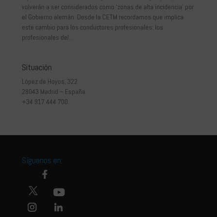
volverán a ser considerados como ‘zonas de alta incidencia’ por
el Gobierno alemán. Desde la CETM recordamos que implica
este cambio para los conductores profesionales: los
profesionales del...
Situación
López de Hoyos, 322
28043 Madrid – España
+34 917 444 700
Síguenos en: