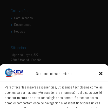
Categorías
Comunicados
Documentos
Noticias
Situación
López de Hoyos, 322
28043 Madrid - España
+ 34 917 444 700
Gestionar consentimiento
Tema legal
Aviso legal
Para ofrecer las mejores experiencias, utilizamos tecnologías como las
cookies para almacenar y/o acceder a la información del dispositivo. El
Política de privacidad
consentimiento de estas tecnologías nos permitirá procesar datos
Política de Sistema Interno de Información
como el comportamiento de navegación o las identificaciones únicas
Política de Cookies