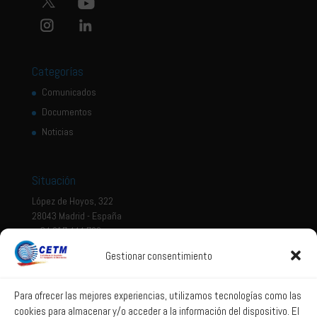
Categorías
Comunicados
Documentos
Noticias
Situación
López de Hoyos, 322
28043 Madrid - España
+ 34 917 444 700
Gestionar consentimiento
Tema legal
Aviso legal
Para ofrecer las mejores experiencias, utilizamos tecnologías como las
cookies para almacenar y/o acceder a la información del dispositivo. El
Política de privacidad