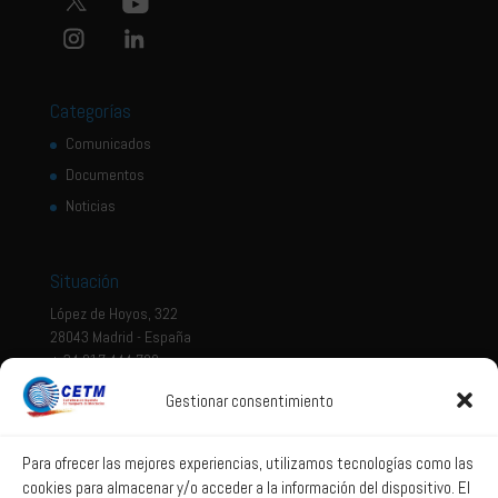
Categorías
Comunicados
Documentos
Noticias
Situación
López de Hoyos, 322
28043 Madrid - España
+ 34 917 444 700
Gestionar consentimiento
Tema legal
Aviso legal
Para ofrecer las mejores experiencias, utilizamos tecnologías como las
cookies para almacenar y/o acceder a la información del dispositivo. El
Política de privacidad