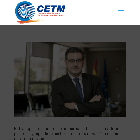
El transporte de mercancías por carretera reclama formar
parte del grupo de expertos para la reactivación económica
post coronavirus