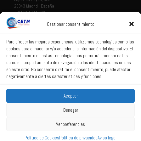
28043 Madrid - España
+ 34 917 444 700
Gestionar consentimiento
Tema legal
Aviso legal
Para ofrecer las mejores experiencias, utilizamos tecnologías como las
cookies para almacenar y/o acceder a la información del dispositivo. El
Política de privacidad
consentimiento de estas tecnologías nos permitirá procesar datos
Política de Sistema Interno de Información
como el comportamiento de navegación o las identificaciones únicas
Política de Cookies
en este sitio. No consentir o retirar el consentimiento, puede afectar
negativamente a ciertas características y funciones.
Correo web
Aceptar
Correo web
Denegar
Ver preferencias
2025 All Rights Reserved CETM -
Powered by La web lúcida
Política de Cookies
Política de privacidad
Aviso legal