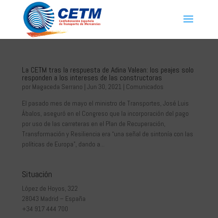
La CETM tras la respuesta de Adina Valean: los peajes solo
responden a los intereses de las constructoras
por
Magaceda Serrano
|
Jun 30, 2021
|
Comunicados
El pasado mes de mayo el ministro de Transportes, José Luis
Ábalos, aseguró en el Congreso que la incorporación del pago
por uso de las carreteras en el Plan de Recuperación,
Transformación y Resiliencia era “una señal de sintonía con las
políticas de Europa”, dando a...
Situación
López de Hoyos, 322
28043 Madrid – España
+34 917 444 700