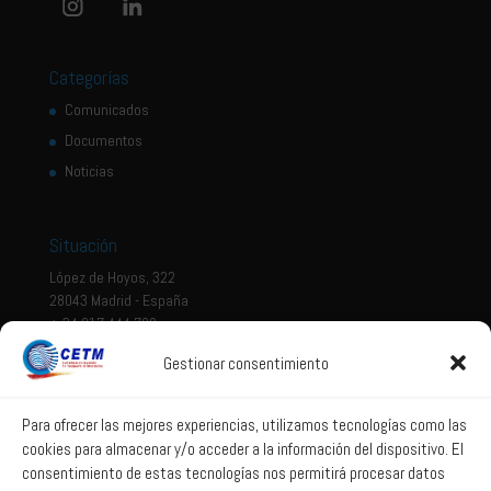
Categorías
Comunicados
Documentos
Noticias
Situación
López de Hoyos, 322
28043 Madrid - España
+ 34 917 444 700
Gestionar consentimiento
Tema legal
Aviso legal
Para ofrecer las mejores experiencias, utilizamos tecnologías como las
cookies para almacenar y/o acceder a la información del dispositivo. El
Política de privacidad
consentimiento de estas tecnologías nos permitirá procesar datos
Política de Sistema Interno de Información