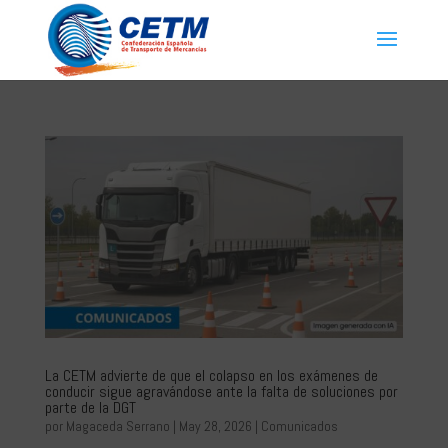
La CETM advierte de que el colapso en los exámenes de
conducir sigue agravándose ante la falta de soluciones por
parte de la DGT
por
Magaceda Serrano
|
May 28, 2026
|
Comunicados