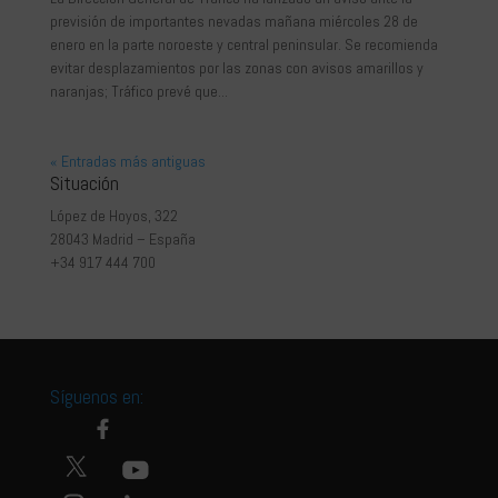
previsión de importantes nevadas mañana miércoles 28 de
enero en la parte noroeste y central peninsular. Se recomienda
evitar desplazamientos por las zonas con avisos amarillos y
naranjas; Tráfico prevé que...
« Entradas más antiguas
Situación
López de Hoyos, 322
28043 Madrid – España
+34 917 444 700
Síguenos en: