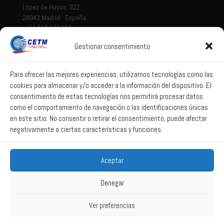
López de Hoyos, 322
28043 Madrid - España
+ 34 917 444 700
Gestionar consentimiento
Tema legal
Aviso legal
Para ofrecer las mejores experiencias, utilizamos tecnologías como las
cookies para almacenar y/o acceder a la información del dispositivo. El
Política de privacidad
consentimiento de estas tecnologías nos permitirá procesar datos
Política de Sistema Interno de Información
como el comportamiento de navegación o las identificaciones únicas
Política de Cookies
en este sitio. No consentir o retirar el consentimiento, puede afectar
negativamente a ciertas características y funciones.
Correo web
Aceptar
Correo web
Denegar
Ver preferencias