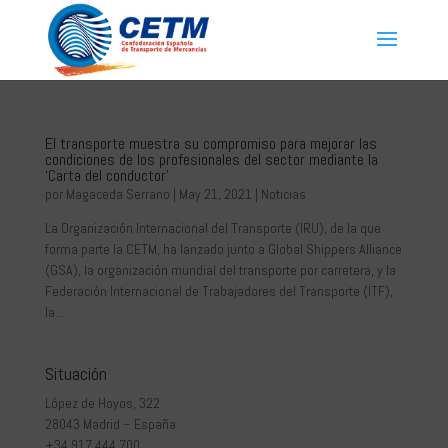
El transporte muestra su compromiso para mejorar las
condiciones de los profesionales del sector mediante la
‘Carta del conductor’
por
Magaceda Serrano
|
May 21, 2021
|
Noticias
La Organización Internacional del Transporte (IRU), de la que
forma parte la CETM, ha lanzado junto a Global Shippers Alliance
(GSA), la organización mundial del transporte por carretera, y la
Federación Internacional de Trabajadores del Transporte (ITF),
la...
Situación
López de Hoyos, 322
28043 Madrid – España
+34 917 444 700