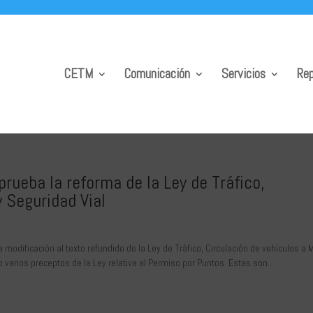
CETM
Comunicación
Servicios
Rep
rueba la reforma de la Ley de Tráfico,
 Seguridad Vial
modificación al texto refundido de la Ley de Tráfico, Circulación de vehículos a 
 varios preceptos de la Ley relativa al Permiso por Puntos. Estas son...