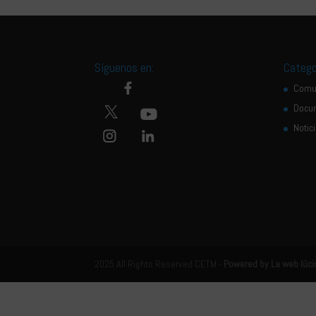
Síguenos en:
Catego
Comu
Docu
Notic
2025 All Rights Reserved CETM -
Powered by La web lúci