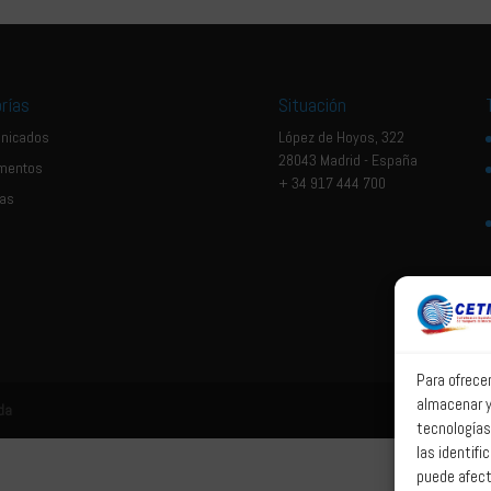
rías
Situación
nicados
López de Hoyos, 322
28043 Madrid - España
mentos
+ 34 917 444 700
ias
Para ofrece
almacenar y
da
tecnologías
las identifi
puede afect