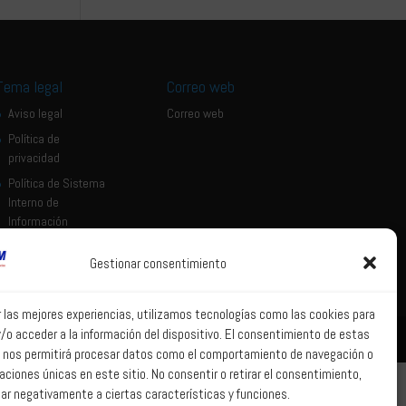
Tema legal
Correo web
Aviso legal
Correo web
Política de
privacidad
Política de Sistema
Interno de
Información
Política de Cookies
Gestionar consentimiento
r las mejores experiencias, utilizamos tecnologías como las cookies para
/o acceder a la información del dispositivo. El consentimiento de estas
 nos permitirá procesar datos como el comportamiento de navegación o
caciones únicas en este sitio. No consentir o retirar el consentimiento,
ar negativamente a ciertas características y funciones.