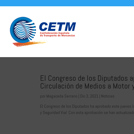
El Congreso de los Diputados ap
Circulación de Medios a Motor y
por
Magaceda Serrano
|
Dic 3, 2021
|
Noticias
El Congreso de los Diputados ha aprobado este jueves la 
y Seguridad Vial. Con esta aprobación se han actualizado