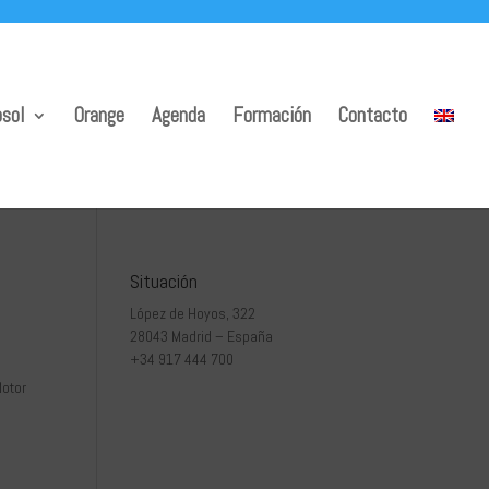
sol
Orange
Agenda
Formación
Contacto
Situación
López de Hoyos, 322
28043 Madrid – España
+34 917 444 700
Motor