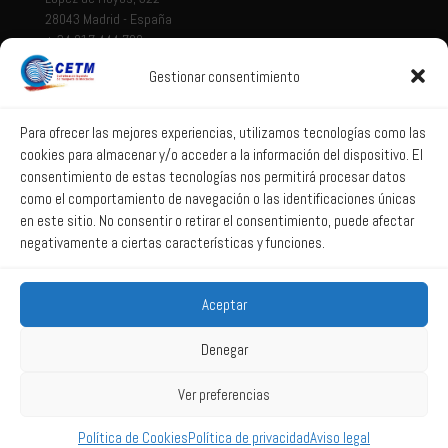
28043 Madrid - España
+ 34 917 444 700
Gestionar consentimiento
Tema legal
Aviso legal
Para ofrecer las mejores experiencias, utilizamos tecnologías como las
cookies para almacenar y/o acceder a la información del dispositivo. El
Política de privacidad
consentimiento de estas tecnologías nos permitirá procesar datos
Política de Sistema Interno de Información
como el comportamiento de navegación o las identificaciones únicas
Política de Cookies
en este sitio. No consentir o retirar el consentimiento, puede afectar
negativamente a ciertas características y funciones.
Correo web
Aceptar
Correo web
Denegar
Ver preferencias
2025 All Rights Reserved CETM -
Powered by La web lúcida
Política de Cookies
Política de privacidad
Aviso legal