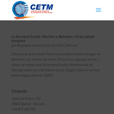
La borrasca Eunice afectará a Alemania y otros países
europeos
por
Magaceda Serrano
|
Feb 18, 2022
|
Noticias
Este jueves la tormenta Ylenia ha causado fuertes estragos en
Alemania, con vientos de hasta 135 km/h en algunas zonas y,
ahora, se espera que la borrasca Eunice (denominada allí
Zeynep) azote con más fuerza al país. Según indica el Servicio
Meteorológico Alemán (DWD)...
Situación
López de Hoyos, 322
28043 Madrid – España
+34 917 444 700