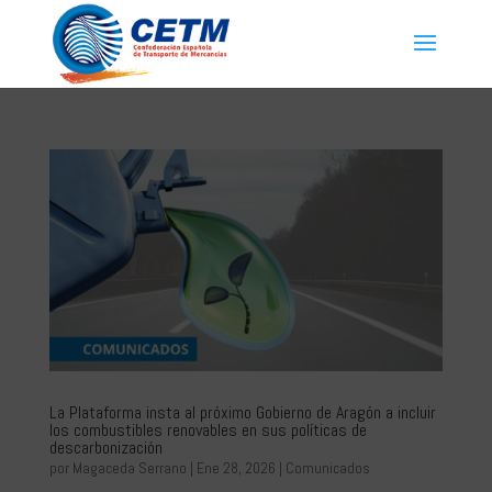
La Plataforma insta al próximo Gobierno de Aragón a incluir
los combustibles renovables en sus políticas de
descarbonización
por
Magaceda Serrano
|
Ene 28, 2026
|
Comunicados