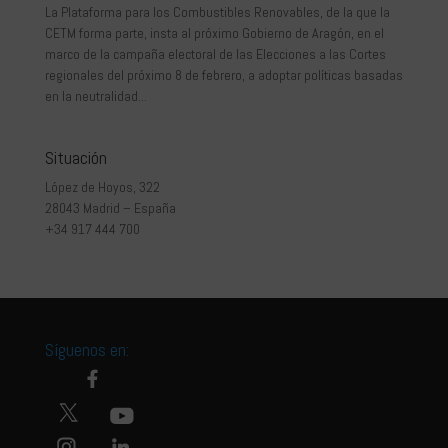
La Plataforma para los Combustibles Renovables, de la que la
CETM forma parte, insta al próximo Gobierno de Aragón, en el
marco de la campaña electoral de las Elecciones a las Cortes
regionales del próximo 8 de febrero, a adoptar políticas basadas
en la neutralidad...
Situación
López de Hoyos, 322
28043 Madrid – España
+34 917 444 700
Síguenos en: