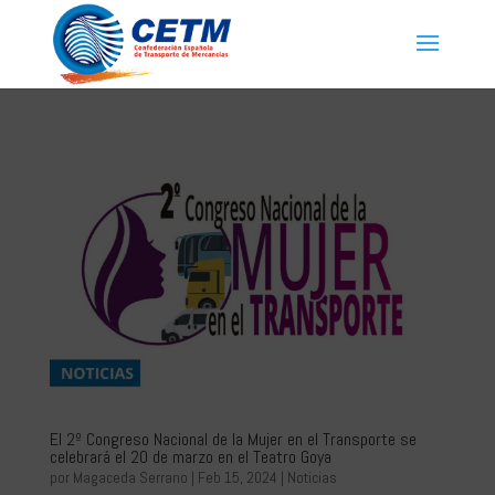
El 2º Congreso Nacional de la Mujer en el Transporte se
celebrará el 20 de marzo en el Teatro Goya
por
Magaceda Serrano
|
Feb 15, 2024
|
Noticias