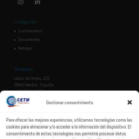
Categorías
Comunicados
Documentos
Noticias
Situación
López de Hoyos, 322
28043 Madrid - España
+ 34 917 444 700
Gestionar consentimiento
Tema legal
Aviso legal
Para ofrecer las mejores experiencias, utilizamos tecnologías como las
cookies para almacenar y/o acceder a la información del dispositivo. El
Política de privacidad
consentimiento de estas tecnologías nos permitirá procesar datos
Política de Sistema Interno de Información