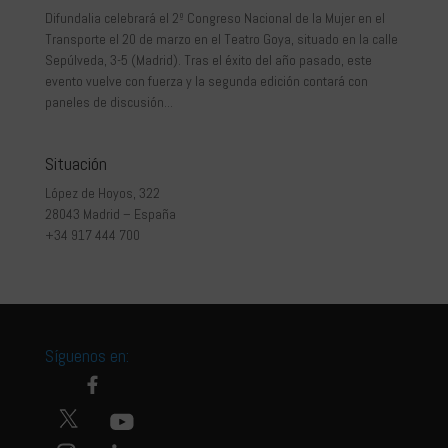
Difundalia celebrará el 2º Congreso Nacional de la Mujer en el
Transporte el 20 de marzo en el Teatro Goya, situado en la calle
Sepúlveda, 3-5 (Madrid). Tras el éxito del año pasado, este
evento vuelve con fuerza y la segunda edición contará con
paneles de discusión...
Situación
López de Hoyos, 322
28043 Madrid – España
+34 917 444 700
Síguenos en: