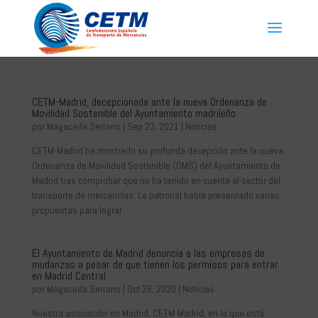
CETM-Madrid, decepcionada ante la nueva Ordenanza de
Movilidad Sostenible del Ayuntamiento madrileño
por
Magaceda Serrano
|
Sep 23, 2021
|
Noticias
CETM-Madrid ha mostrado su profunda decepción ante la nueva
Ordenanza de Movilidad Sostenible (OMS) del Ayuntamiento de
Madrid tras comprobar que no ha tenido en cuenta al sector del
transporte de mercancías. La patronal había presentado varias
propuestas para lograr...
El Ayuntamiento de Madrid denuncia a las empresas de
mudanzas a pesar de que tienen los permisos para entrar
en Madrid Central
por
Magaceda Serrano
|
Oct 26, 2020
|
Noticias
Nuestra asociación en Madrid, CETM-Madrid, en la que está