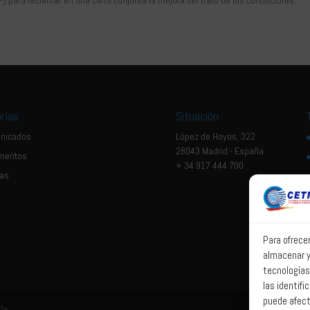
 para reclamar en una carta conjunta la mejora del trato de los conductores...
rías
Situación
nicados
López de Hoyos, 322
28043 Madrid - España
mentos
+ 34 917 444 700
ias
Para ofrece
almacenar y
tecnologías
las identifi
puede afect
da