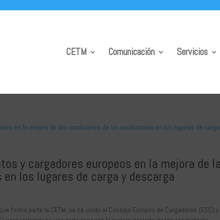
CETM
Comunicación
Servicios
atos y cargadores europeos en la mejora de l
 en los lugares de carga y descarga
a que forma parte la CETM, se ha unido al Consejo Europeo de Cargadores (ESC) y