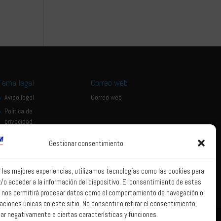
Tema legal
Correo web
Aviso legal
Correo web
Política de
privacidad
Política de Sistema
Gestionar consentimiento
Interno de
Información
Política de Cookies
r las mejores experiencias, utilizamos tecnologías como las cookies para
/o acceder a la información del dispositivo. El consentimiento de estas
 nos permitirá procesar datos como el comportamiento de navegación o
caciones únicas en este sitio. No consentir o retirar el consentimiento,
ar negativamente a ciertas características y funciones.