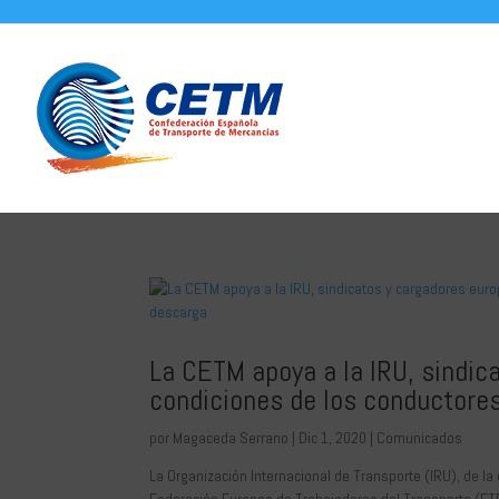
La CETM apoya a la IRU, sindic
condiciones de los conductores
por
Magaceda Serrano
|
Dic 1, 2020
|
Comunicados
La Organización Internacional de Transporte (IRU), de l