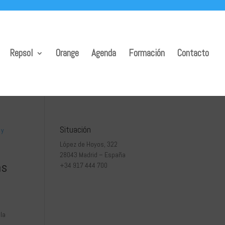
Repsol
Orange
Agenda
Formación
Contacto
Situación
López de Hoyos, 322
28043 Madrid – España
as
+34 917 444 700
 la