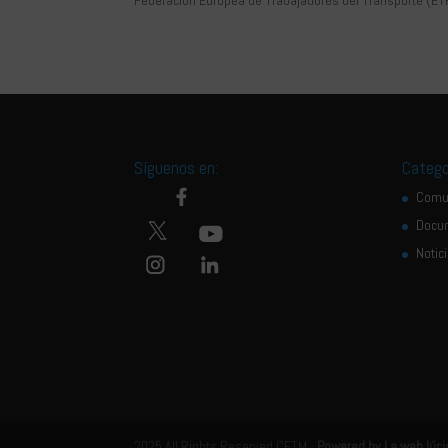
Federación Europea de Trabajadores del Transporte (ETF)
Síguenos en:
Catego
Comu
Docu
Notic
2025 All Rights Reserved CETM -
Powered by La web lúci