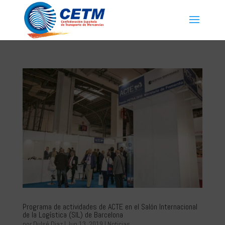
Programa de actividades de ACTE en el Salón Internacional
de la Logística (SIL) de Barcelona
por
Dulsé Diaz
|
Jun 13, 2019
|
Noticias