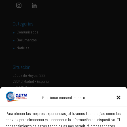
Categorías
Comunicados
Documentos
Noticias
Situación
López de Hoyos, 322
28043 Madrid - España
+ 34 917 444 700
Gestionar consentimiento
Tema legal
Aviso legal
Para ofrecer las mejores experiencias, utilizamos tecnologías como las
cookies para almacenar y/o acceder a la información del dispositivo. El
Política de privacidad
consentimiento de estas tecnologías nos permitirá procesar datos