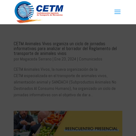
CETM Animales Vivos organiza un ciclo de jornadas
informativas para analizar el borrador del Reglamento del
transporte de animales vivos
por
Magaceda Serrano
|
Ene 23, 2024
|
Comunicados
CETM Animales Vivos, la nueva organización de la
CETM especializada en el transporte de animales vivos,
alimentación animal y SANDACH (Subproductos Animales No
Destinados Al Consumo Humano), ha organizado un ciclo de
jornadas informativas con el objetivo de dar a...