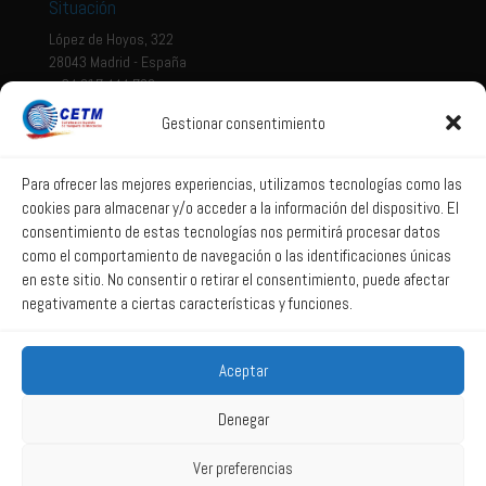
Situación
López de Hoyos, 322
28043 Madrid - España
+ 34 917 444 700
Gestionar consentimiento
Tema legal
Aviso legal
Para ofrecer las mejores experiencias, utilizamos tecnologías como las
cookies para almacenar y/o acceder a la información del dispositivo. El
Política de privacidad
consentimiento de estas tecnologías nos permitirá procesar datos
Política de Sistema Interno de Información
como el comportamiento de navegación o las identificaciones únicas
Política de Cookies
en este sitio. No consentir o retirar el consentimiento, puede afectar
negativamente a ciertas características y funciones.
Correo web
Aceptar
Correo web
Denegar
Ver preferencias