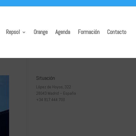
Repsol
Orange
Agenda
Formación
Contacto
Situación
López de Hoyos, 322
28043 Madrid – España
+34 917 444 700