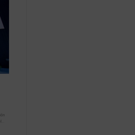
ión
...