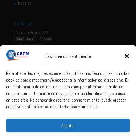
Noticias
Situación
López de Hoyos, 322
28043 Madrid - España
+ 34 917 444 700
Gestionar consentimiento
Tema legal
Aviso legal
Para ofrecer las mejores experiencias, utilizamos tecnologías como las
cookies para almacenar y/o acceder a la información del dispositivo. El
Política de privacidad
consentimiento de estas tecnologías nos permitirá procesar datos
Política de Sistema Interno de Información
como el comportamiento de navegación o las identificaciones únicas
Política de Cookies
en este sitio. No consentir o retirar el consentimiento, puede afectar
negativamente a ciertas características y funciones.
Correo web
Aceptar
Correo web