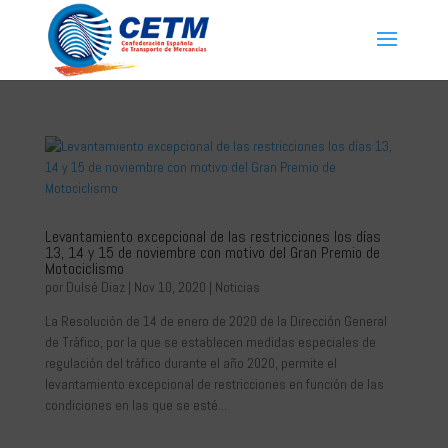
Levantamiento excepcional de las restricciones los días
13, 14 y 15 de noviembre con motivo del Gran Premio de
Motociclismo
por
Dulsé Diaz
|
Nov 10, 2020
|
Noticias
La Resolución de 14 de enero de 2020 de la Dirección General
de Tráfico, por la que se establecen medidas especiales de
regulación del tráfico durante el año 2020, permite el
levantamiento excepcional de restricciones en función de las
condiciones en las que se esté...