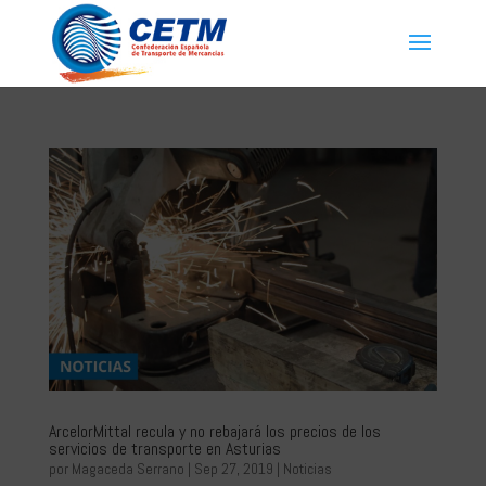
ArcelorMittal recula y no rebajará los precios de los
servicios de transporte en Asturias
por
Magaceda Serrano
|
Sep 27, 2019
|
Noticias