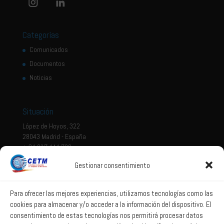
Categorías
Comunicados
Documentos
Noticias
Situación
López de Hoyos, 322
28043 Madrid - España
+ 34 917 444 700
Gestionar consentimiento
Tema legal
Aviso legal
Para ofrecer las mejores experiencias, utilizamos tecnologías como las
cookies para almacenar y/o acceder a la información del dispositivo. El
Política de privacidad
consentimiento de estas tecnologías nos permitirá procesar datos
Política de Sistema Interno de Información