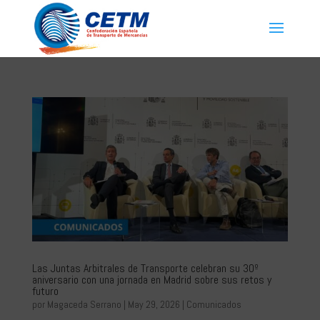
Las Juntas Arbitrales de Transporte celebran su 30º
aniversario con una jornada en Madrid sobre sus retos y
futuro
por
Magaceda Serrano
|
May 29, 2026
|
Comunicados