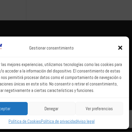
Tema legal
Correo web
Gestionar consentimiento
Aviso legal
Correo web
Política de
r las mejores experiencias, utilizamos tecnologías como las cookies para
privacidad
/o acceder a la información del dispositivo. El consentimiento de estas
Política de Sistema
 nos permitirá procesar datos como el comportamiento de navegación o
Interno de
caciones únicas en este sitio. No consentir o retirar el consentimiento,
Información
ar negativamente a ciertas características y funciones.
Política de Cookies
ceptar
Denegar
Ver preferencias
Política de Cookies
Política de privacidad
Aviso legal