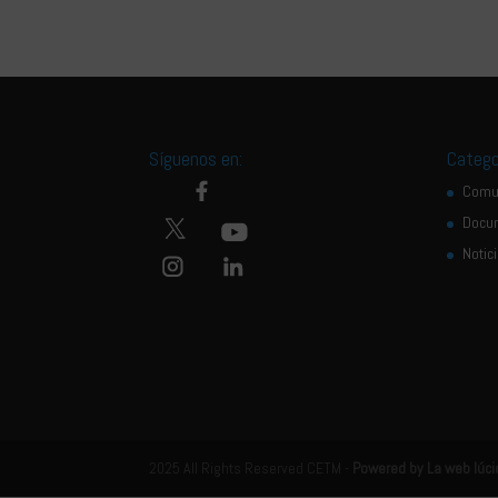
Síguenos en:
Catego
Comu
Docu
Notic
2025 All Rights Reserved CETM -
Powered by La web lúci