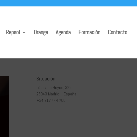
Repsol
Orange
Agenda
Formación
Contacto
Situación
López de Hoyos, 322
28043 Madrid – España
+34 917 444 700