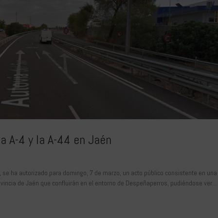
a A-4 y la A-44 en Jaén
, se ha autorizado para domingo, 7 de marzo, un acto público consistente en una
ovincia de Jaén que confluirán en el entorno de Despeñaperros, pudiéndose ver...