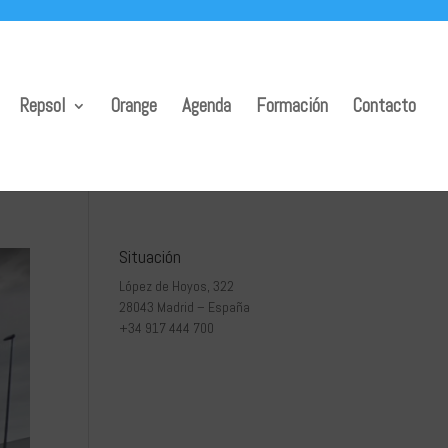
Repsol
Orange
Agenda
Formación
Contacto
Situación
López de Hoyos, 322
28043 Madrid – España
+34 917 444 700