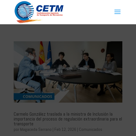
Carmelo González traslada a la ministra de Inclusión la
importancia del proceso de regulación extraordinaria para el
transporte
por
Magaceda Serrano
|
Feb 12, 2026
|
Comunicados