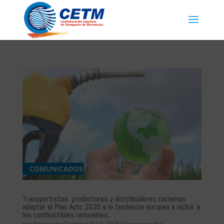
Transportistas, productores y distribuidores reclaman
adaptar el Plan Auto 2030 a la tendencia europea e incluir a
los combustibles renovables
por
Magaceda Serrano
|
Dic 9, 2025
|
Comunicados