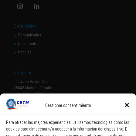
Categorías
Comunicados
Documentos
Noticias
Situación
López de Hoyos, 322
28043 Madrid - España
+ 34 917 444 700
Gestionar consentimiento
Tema legal
Aviso legal
Para ofrecer las mejores experiencias, utilizamos tecnologías como las
cookies para almacenar y/o acceder a la información del dispositivo. El
Política de privacidad
consentimiento de estas tecnologías nos permitirá procesar datos