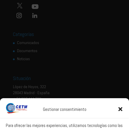
Categorías
Comunicados
Documentos
Noticias
Situación
López de Hoyos, 322
28043 Madrid - España
+ 34 917 444 700
Gestionar consentimiento
Tema legal
Aviso legal
Para ofrecer las mejores experiencias, utilizamos tecnologías como las