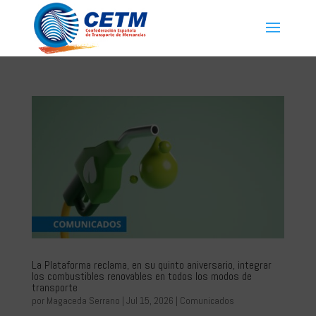
La Plataforma reclama, en su quinto aniversario, integrar
los combustibles renovables en todos los modos de
transporte
por
Magaceda Serrano
|
Jul 15, 2026
|
Comunicados