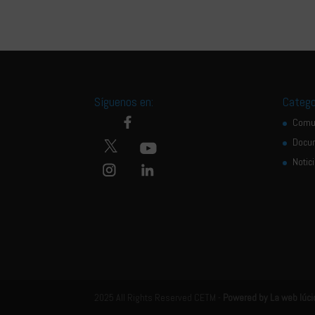
Síguenos en:
Catego
Comu
Docu
Notic
2025 All Rights Reserved CETM -
Powered by La web lúci