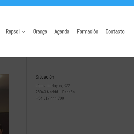
Repsol
Orange
Agenda
Formación
Contacto
Situación
López de Hoyos, 322
28043 Madrid – España
+34 917 444 700