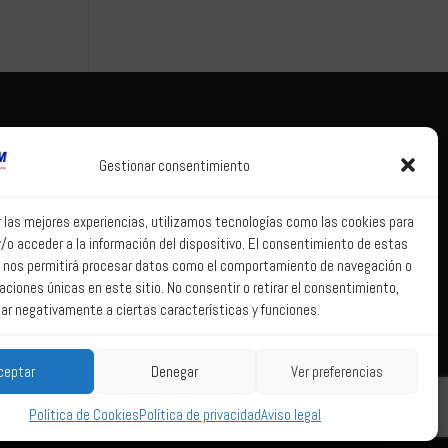
Tema legal
Correo web
Gestionar consentimiento
Aviso legal
Correo web
Política de
r las mejores experiencias, utilizamos tecnologías como las cookies para
privacidad
/o acceder a la información del dispositivo. El consentimiento de estas
Política de Sistema
 nos permitirá procesar datos como el comportamiento de navegación o
Interno de
caciones únicas en este sitio. No consentir o retirar el consentimiento,
Información
ar negativamente a ciertas características y funciones.
Política de Cookies
ceptar
Denegar
Ver preferencias
Política de Cookies
Política de privacidad
Aviso legal