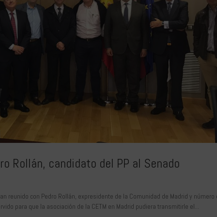
o Rollán, candidato del PP al Senado
han reunido con Pedro Rollán, expresidente de la Comunidad de Madrid y número
rvido para que la asociación de la CETM en Madrid pudiera transmitirle el...