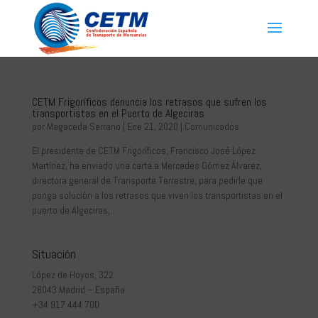
CETM Frigoríficos denuncia los retrasos que sufren los
transportistas en el Puerto de Algeciras
por
Magaceda Serrano
|
Ene 21, 2020
|
Comunicados
El presidente de CETM Frigoríficos, Francisco José López
Martínez, ha enviado una carta a Mercedes Gómez Álvarez,
directora general de Transporte Terrestre, para pedirle que
ponga solución a los retrasos que viven los transportistas en el
puerto de Algeciras,...
Situación
López de Hoyos, 322
28043 Madrid – España
+34 917 444 700