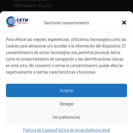
28043 Madrid - España
+ 34 917 444 700
Gestionar consentimiento
Tema legal
Aviso legal
Para ofrecer las mejores experiencias, utilizamos tecnologías como las
cookies para almacenar y/o acceder a la información del dispositivo. El
Política de privacidad
consentimiento de estas tecnologías nos permitirá procesar datos
Política de Sistema Interno de Información
como el comportamiento de navegación o las identificaciones únicas
Política de Cookies
en este sitio. No consentir o retirar el consentimiento, puede afectar
negativamente a ciertas características y funciones.
Correo web
Aceptar
Correo web
Denegar
Ver preferencias
2025 All Rights Reserved CETM -
Powered by La web lúcida
Política de Cookies
Política de privacidad
Aviso legal