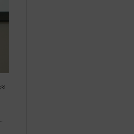
es
..