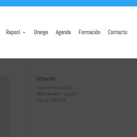
Repsol
Orange
Agenda
Formación
Contacto
Situación
López de Hoyos, 322
28043 Madrid – España
+34 917 444 700