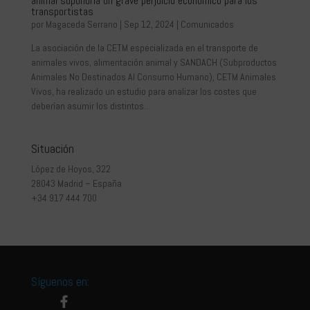
animal supondría un grave perjuicio económico para los
transportistas
por
Magaceda Serrano
|
Sep 12, 2024
|
Comunicados
La asociación de la CETM especializada en el transporte de
animales vivos, alimentación animal y SANDACH (Subproductos
Animales No Destinados Al Consumo Humano), CETM Animales
Vivos, ha realizado un estudio para analizar los costes que
deberían asumir los distintos...
Situación
López de Hoyos, 322
28043 Madrid – España
+34 917 444 700
Síguenos en: