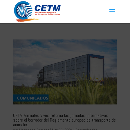
CETM Animales Vivos retoma las jornadas informativas
sobre el borrador del Reglamento europeo de transporte de
animales
por
Magaceda Serrano
|
Nov 11, 2024
|
Comunicados