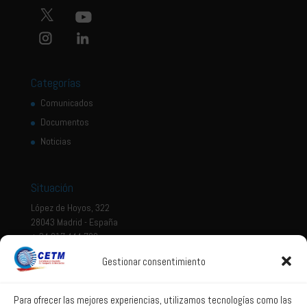
Categorías
Comunicados
Documentos
Noticias
Situación
López de Hoyos, 322
28043 Madrid - España
+ 34 917 444 700
Gestionar consentimiento
Tema legal
Aviso legal
Para ofrecer las mejores experiencias, utilizamos tecnologías como las