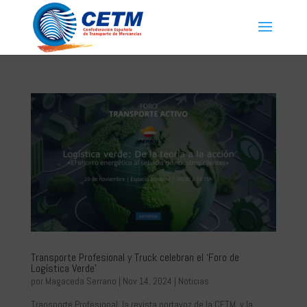
Transporte Profesional y Truck celebran el ‘Foro de
Logística Verde’
por
Magaceda Serrano
|
Nov 14, 2024
|
Noticias
Transporte Profesional, la revista portavoz de la CETM, y la