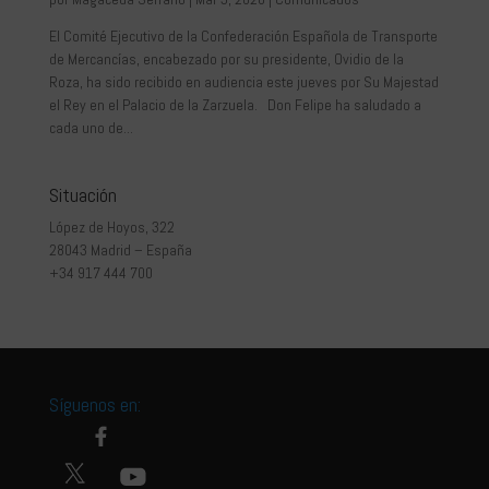
El Comité Ejecutivo de la Confederación Española de Transporte
de Mercancías, encabezado por su presidente, Ovidio de la
Roza, ha sido recibido en audiencia este jueves por Su Majestad
el Rey en el Palacio de la Zarzuela. Don Felipe ha saludado a
cada uno de...
Situación
López de Hoyos, 322
28043 Madrid – España
+34 917 444 700
Síguenos en: