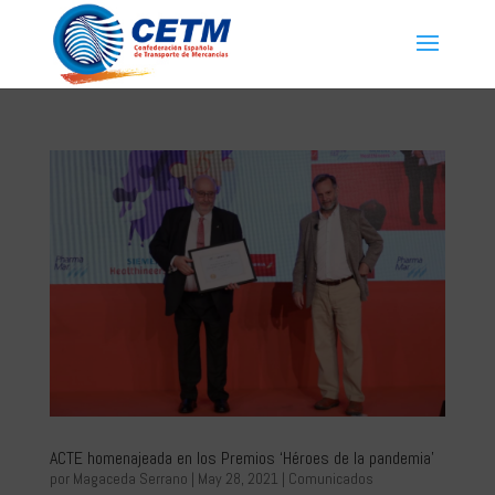
ACTE homenajeada en los Premios ‘Héroes de la pandemia’
por
Magaceda Serrano
|
May 28, 2021
|
Comunicados