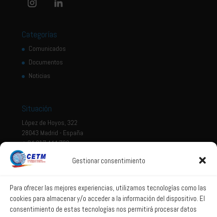
Categorías
Comunicados
Documentos
Noticias
Situación
López de Hoyos, 322
28043 Madrid - España
+ 34 917 444 700
Gestionar consentimiento
Tema legal
Aviso legal
Para ofrecer las mejores experiencias, utilizamos tecnologías como las
cookies para almacenar y/o acceder a la información del dispositivo. El
Política de privacidad
consentimiento de estas tecnologías nos permitirá procesar datos
Política de Sistema Interno de Información