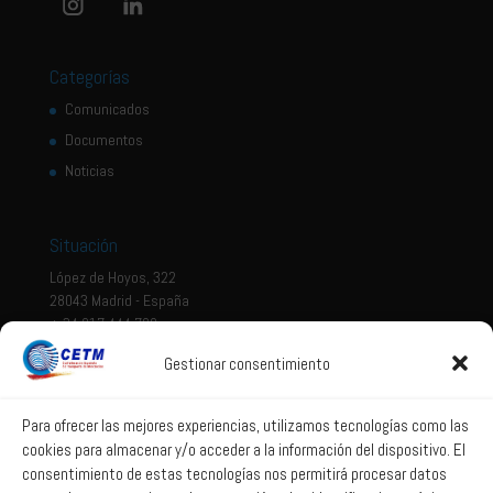
Categorías
Comunicados
Documentos
Noticias
Situación
López de Hoyos, 322
28043 Madrid - España
+ 34 917 444 700
Gestionar consentimiento
Tema legal
Aviso legal
Para ofrecer las mejores experiencias, utilizamos tecnologías como las
cookies para almacenar y/o acceder a la información del dispositivo. El
Política de privacidad
consentimiento de estas tecnologías nos permitirá procesar datos
Política de Sistema Interno de Información