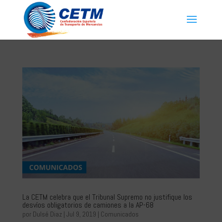
La CETM celebra que el Tribunal Supremo no justifique los
desvíos obligatorios de camiones a la AP-68
por
Dulsé Diaz
|
Jul 9, 2019
|
Comunicados