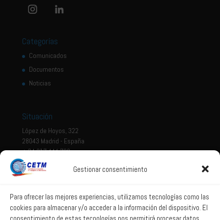
Categorías
Comunicados
Documentos
Noticias
Situación
López de Hoyos, 322
28043 Madrid - España
+ 34 917 444 700
Gestionar consentimiento
Tema legal
Aviso legal
Para ofrecer las mejores experiencias, utilizamos tecnologías como las
cookies para almacenar y/o acceder a la información del dispositivo. El
Política de privacidad
consentimiento de estas tecnologías nos permitirá procesar datos