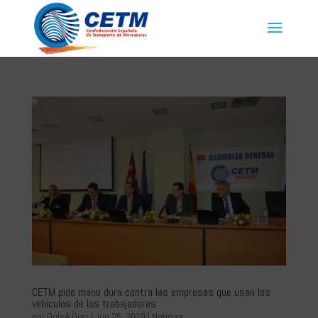
CETM pide mano dura contra las empresas que usan los
vehículos de los trabajadores
por
Dulsé Diaz
|
Jun 25, 2019
|
Noticias