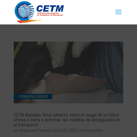
CETM Animales Vivos advierte sobre el riesgo de la Fiebre
Aftosa e insta a extremar las medidas de bioseguridad en
el transporte
por
Magaceda Serrano
|
Ene 16, 2025
|
Comunicados