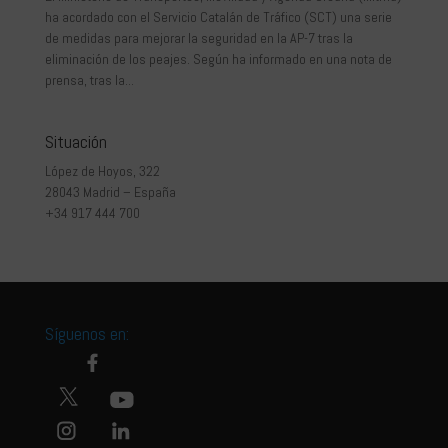
ha acordado con el Servicio Catalán de Tráfico (SCT) una serie
de medidas para mejorar la seguridad en la AP-7 tras la
eliminación de los peajes. Según ha informado en una nota de
prensa, tras la...
Situación
López de Hoyos, 322
28043 Madrid – España
+34 917 444 700
Síguenos en: