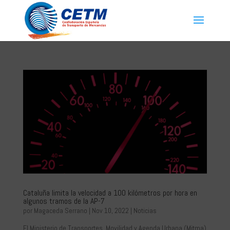
Cataluña limita la velocidad a 100 kilómetros por hora en
algunos tramos de la AP-7
por
Magaceda Serrano
|
Nov 10, 2022
|
Noticias
El Ministerio de Transportes, Movilidad y Agenda Urbana (Mitma)