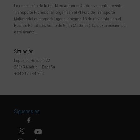
La asociación de la CETM en Asturias, Asetra, y nuestra revista,
Transporte Profesional, organizan el VI Foro de Transporte
Multimodal que tendrá lugar el próximo 15 de noviembre en el
Recinto Ferial Luis Adaro de Gijón (Asturias). La sexta edición de
este evento...
Situación
López de Hoyos, 322
28043 Madrid – España
+34 917 444 700
Síguenos en: