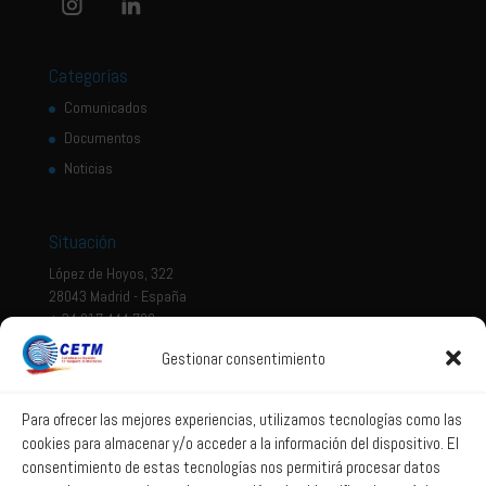
Categorías
Comunicados
Documentos
Noticias
Situación
López de Hoyos, 322
28043 Madrid - España
+ 34 917 444 700
Gestionar consentimiento
Tema legal
Aviso legal
Para ofrecer las mejores experiencias, utilizamos tecnologías como las
cookies para almacenar y/o acceder a la información del dispositivo. El
Política de privacidad
consentimiento de estas tecnologías nos permitirá procesar datos
Política de Sistema Interno de Información