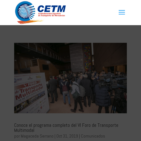
Conoce el programa completo del VI Foro de Transporte
Multimodal
por
Magaceda Serrano
|
Oct 31, 2019
|
Comunicados