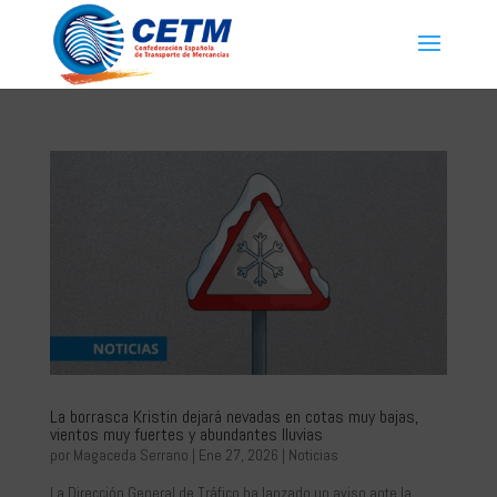
La borrasca Kristin dejará nevadas en cotas muy bajas,
vientos muy fuertes y abundantes lluvias
por
Magaceda Serrano
|
Ene 27, 2026
|
Noticias
La Dirección General de Tráfico ha lanzado un aviso ante la