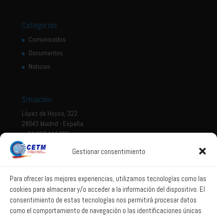
Categorías
Comunicados
Documentos
Noticias
Situación
López de Hoyos, 322
28043 Madrid - España
+ 34 917 444 700
Gestionar consentimiento
Tema legal
Aviso legal
Para ofrecer las mejores experiencias, utilizamos tecnologías como las
cookies para almacenar y/o acceder a la información del dispositivo. El
Política de privacidad
consentimiento de estas tecnologías nos permitirá procesar datos
Política de Sistema Interno de Información
como el comportamiento de navegación o las identificaciones únicas