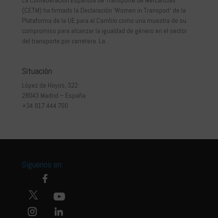
(CETM) ha firmado la Declaración ‘Women in Transport’ de la
Plataforma de la UE para el Cambio como una muestra de su
compromiso para alcanzar la igualdad de género en el sector
del transporte por carretera. La...
Situación
López de Hoyos, 322
28043 Madrid – España
+34 917 444 700
Síguenos en: