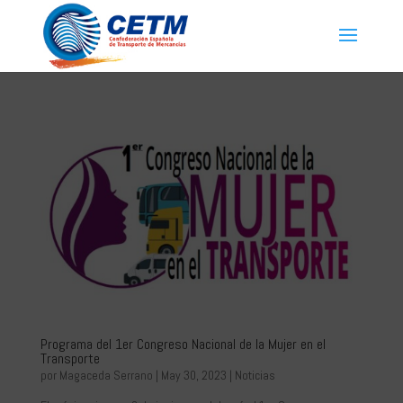
Programa del 1er Congreso Nacional de la Mujer en el
Transporte
por
Magaceda Serrano
|
May 30, 2023
|
Noticias