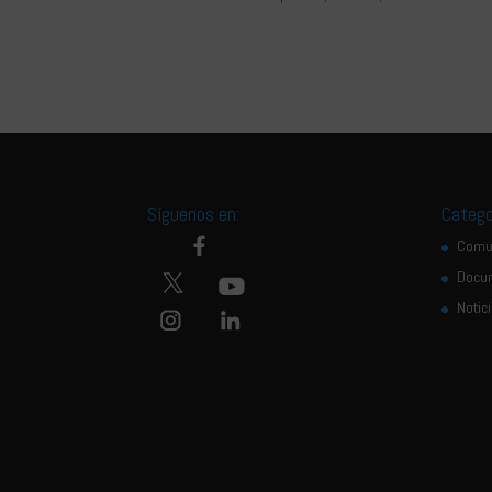
Síguenos en:
Catego
Comu
Docu
Notic