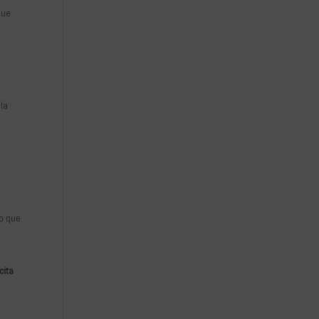
que
 la
so que
cita