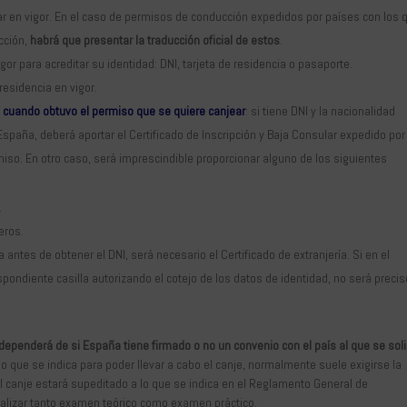
r en vigor. En el caso de permisos de conducción expedidos por países con los 
cción,
habrá que presentar la traducción oficial de estos
.
vigor para acreditar su identidad: DNI, tarjeta de residencia o pasaporte.
 residencia en vigor.
a
cuando obtuvo el permiso que se quiere canjear
: si tiene DNI y la nacionalidad
spaña, deberá aportar el Certificado de Inscripción y Baja Consular expedido por
iso. En otro caso, será imprescindible proporcionar alguno de los siguientes
.
eros.
 antes de obtener el DNI, será necesario el Certificado de extranjería. Si en el
espondiente casilla autorizando el cotejo de los datos de identidad, no será preci
dependerá de si España tiene firmado o no un convenio con el país al que se soli
 lo que se indica para poder llevar a cabo el canje, normalmente suele exigirse la
el canje estará supeditado a lo que se indica en el Reglamento General de
realizar tanto examen teórico como examen práctico.