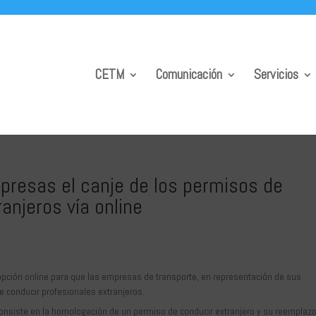
CETM
Comunicación
Servicios
mpresas el canje de los permisos de
anjeros vía online
 opción online para que las empresas de transporte, en representación de sus
e conducir profesionales extranjeros.
consiste en la homologación de un permiso de conducir extranjero y su reemplazo