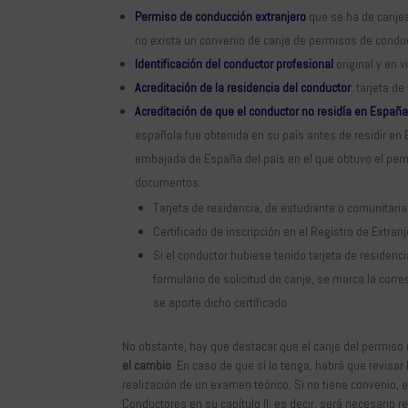
Permiso de conducción extranjero
que se ha de canjea
no exista un convenio de canje de permisos de condu
Identificación del conductor profesional
original y en 
Acreditación de la residencia del conductor
: tarjeta de
Acreditación de que el conductor no residía en Españ
española fue obtenida en su país antes de residir en E
embajada de España del país en el que obtuvo el perm
documentos.
Tarjeta de residencia, de estudiante o comunitaria
Certificado de inscripción en el Registro de Extranj
Si el conductor hubiese tenido tarjeta de residencia
formulario de solicitud de canje, se marca la corr
se aporte dicho certificado.
No obstante, hay que destacar que el canje del permiso
el cambio
. En caso de que sí lo tenga, habrá que revisar
realización de un examen teórico. Si no tiene convenio, 
Conductores en su capítulo II, es decir, será necesario 