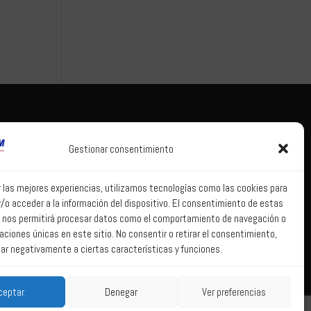
Tema legal
Correo web
Gestionar consentimiento
Aviso legal
Correo web
Política de
r las mejores experiencias, utilizamos tecnologías como las cookies para
privacidad
/o acceder a la información del dispositivo. El consentimiento de estas
Política de Sistema
 nos permitirá procesar datos como el comportamiento de navegación o
Interno de
caciones únicas en este sitio. No consentir o retirar el consentimiento,
Información
ar negativamente a ciertas características y funciones.
Política de Cookies
ceptar
Denegar
Ver preferencias