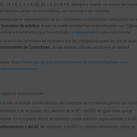
1, C1 + E, C, C + E, D1, D1 + E, D y D + E. Siempre y cuando se reúnan los requi
e terceros países no comunitarios, con convenio o sin convenio.
 interesada en representación de los conductores profesionales extranjeros con e
 formulario de solicitud
, al que se puede acceder tras la identificación con Cl@ve
vinculado a la empresa y que ha autorizado
la representación
para este trámite.
 al envío del formulario es necesario que los trabajadores para los que se quie
Reconocimiento de Conductores
, donde deberán obtener un informe de aptitud
enlace:
https://sede-pro.dgt.gob.es/es/permisos-de-conducir/tramites-para-
onales-para-empresas/
a siguiente documentación:
l
donde se incluye una declaración del conductor de no hallarse privado por reso
clomotores y de no poseer otro permiso de la UE o del EEE de igual clase que el
anulado. En el Impreso oficial, el conductor puede autorizar expresamente a la DG
adronamiento y del IAE
. No obstante, si la DGT no obtiene información válida, se