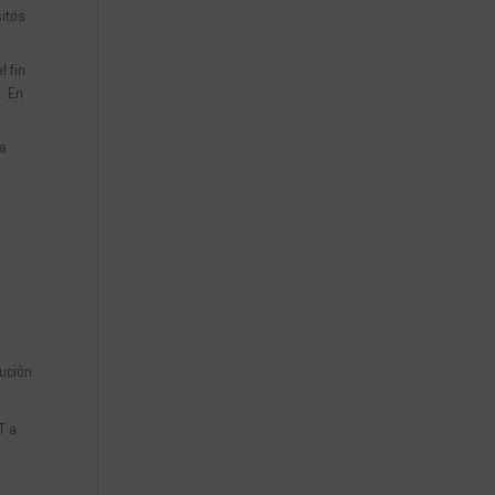
sitos
l fin
. En
ra
lución
T a