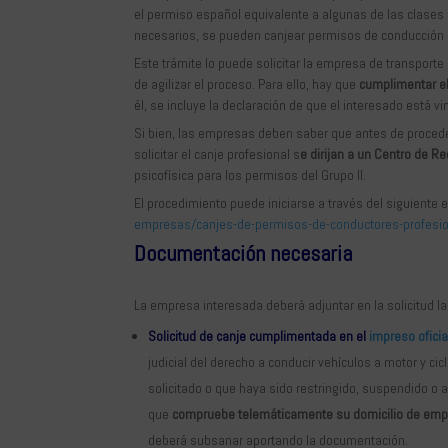
el permiso español equivalente a algunas de las clases C
necesarios, se pueden canjear permisos de conducción d
Este trámite lo puede solicitar la empresa de transporte
de agilizar el proceso. Para ello, hay que
cumplimentar el
él, se incluye la declaración de que el interesado está 
Si bien, las empresas deben saber que antes de proceder
solicitar el canje profesional s
e dirijan a un Centro de 
psicofísica para los permisos del Grupo II.
El procedimiento puede iniciarse a través del siguiente 
empresas/canjes-de-permisos-de-conductores-profesi
Documentación necesaria
La empresa interesada deberá adjuntar en la solicitud l
Solicitud de canje cumplimentada en el
impreso oficia
judicial del derecho a conducir vehículos a motor y ci
solicitado o que haya sido restringido, suspendido o 
que
compruebe telemáticamente su domicilio de emp
deberá subsanar aportando la documentación.