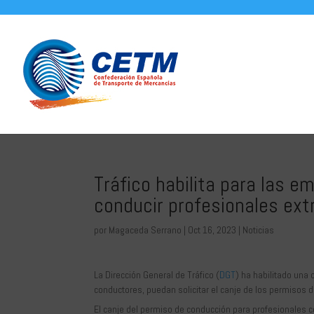
Tráfico habilita para las e
conducir profesionales extr
por
Magaceda Serrano
|
Oct 16, 2023
|
Noticias
La Dirección General de Tráfico (
DGT
) ha habilitado una
conductores, puedan solicitar el canje de los permisos d
El canje del permiso de conducción para profesionales 