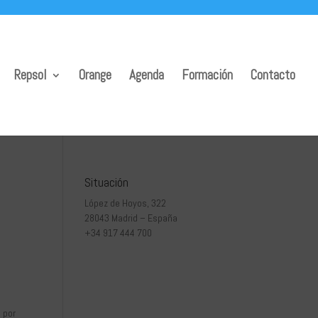
Repsol
Orange
Agenda
Formación
Contacto
Situación
López de Hoyos, 322
28043 Madrid – España
+34 917 444 700
 por