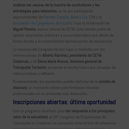
analizar las causas de la marcha de conductores y las
estrategias para retenerlos
, en la que participarán
representantes de
Patinter España
,
Babé y Cía
, CVA y la
Asociación de Cargadores de España
, bajo la moderación de
Miguel Pereira
, asesor laboral de CETM. Este debate pretende
aportar respuestas prácticas a una problemática que afecta de
forma directa a la sostenibilidad del transporte de mercancías.
La clausura del Congreso tendrá lugar a mediodía con las
intervenciones de
Alberto Ramírez, presidente de CETM
Cisternas
, y de
Elena María Atance, directora general de
Transporte Terrestre
, poniendo el broche final a dos jornadas de
intenso trabajo y reflexión.
Posteriormente, los asistentes podrán disfrutar de la
comida de
clausura
, un momento idóneo para fortalecer vínculos
profesionales en un ambiente más distendido.
Inscripciones abiertas: última oportunidad
Con un programa diseñado para
dar respuesta a los principales
retos de la actualidad
, el 10º Congreso de Empresarios de
Transporte en Cisternas se consolida como el foro de referencia
para todos los profesionales del transporte especializado en