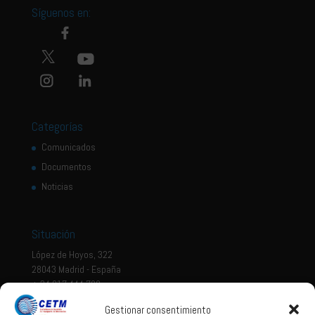
Síguenos en:
Categorías
Comunicados
Documentos
Noticias
Situación
López de Hoyos, 322
28043 Madrid - España
+ 34 917 444 700
Gestionar consentimiento