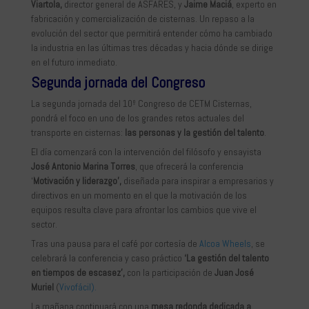
Viartola,
director general de ASFARES, y
Jaime Maciá
, experto en
fabricación y comercialización de cisternas. Un repaso a la
evolución del sector que permitirá entender cómo ha cambiado
la industria en las últimas tres décadas y hacia dónde se dirige
en el futuro inmediato.
Segunda jornada del Congreso
La segunda jornada del 10º Congreso de CETM Cisternas,
pondrá el foco en uno de los grandes retos actuales del
transporte en cisternas:
las personas y la gestión del talento
.
El día comenzará con la intervención del filósofo y ensayista
José Antonio Marina Torres
, que ofrecerá la conferencia
‘
Motivación y liderazgo’,
diseñada para inspirar a empresarios y
directivos en un momento en el que la motivación de los
equipos resulta clave para afrontar los cambios que vive el
sector.
Tras una pausa para el café por cortesía de
Alcoa Wheels
, se
celebrará la conferencia y caso práctico
‘La gestión del talento
en tiempos de escasez’,
con la participación de
Juan José
Muriel
(
Vivofácil).
La mañana continuará con una
mesa redonda dedicada a