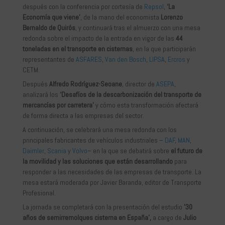
después con la conferencia por cortesía de
Repsol
,
‘
La
Economía que viene’
, de la mano del economista
Lorenzo
Bernaldo de Quirós
, y continuará tras el almuerzo con una mesa
redonda sobre el impacto de la entrada en vigor de las
44
toneladas en el transporte en cisternas
, en la que participarán
representantes de
ASFARES
,
Van den Bosch
,
LIPSA
,
Ercros
y
CETM.
Después
Alfredo Rodríguez-Seoane
, director de
ASEPA
,
analizará los
‘Desafíos de la descarbonización del transporte de
mercancías por carretera’
y cómo esta transformación afectará
de forma directa a las empresas del sector.
A continuación, se celebrará una mesa redonda con los
principales fabricantes de vehículos industriales –
DAF
,
MAN
,
Daimler
,
Scania
y
Volvo
– en la que se debatirá sobre
el futuro de
la movilidad y las soluciones que están desarrollando
para
responder a las necesidades de las empresas de transporte. La
mesa estará moderada por Javier Baranda, editor de Transporte
Profesional.
La jornada se completará con la presentación del estudio
’30
años de semirremolques cisterna en España’,
a cargo de
Julio