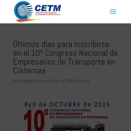
Últimos días para inscribirse
en el 10º Congreso Nacional de
Empresarios de Transporte en
Cisternas
por
Magaceda Serrano
|
Sep 29, 2025
|
Noticias