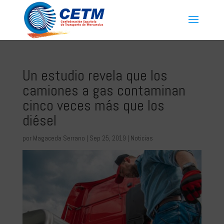
Un estudio revela que los
camiones a gas contaminan
cinco veces más que los
diésel
por
Magaceda Serrano
|
Sep 25, 2019
|
Noticias