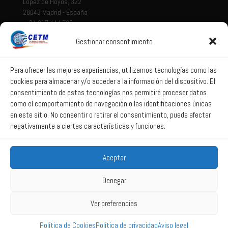
López de Hoyos, 322
28043 Madrid - España
+ 34 917 444 700
Gestionar consentimiento
Tema legal
Aviso legal
Para ofrecer las mejores experiencias, utilizamos tecnologías como las
cookies para almacenar y/o acceder a la información del dispositivo. El
Política de privacidad
consentimiento de estas tecnologías nos permitirá procesar datos
Política de Sistema Interno de Información
como el comportamiento de navegación o las identificaciones únicas
Política de Cookies
en este sitio. No consentir o retirar el consentimiento, puede afectar
negativamente a ciertas características y funciones.
Correo web
Aceptar
Correo web
Denegar
Ver preferencias
2025 All Rights Reserved CETM -
Powered by La web lúcida
Política de Cookies
Política de privacidad
Aviso legal