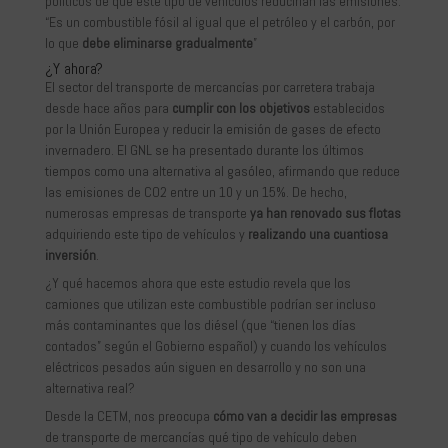
políticos de que este tipo de vehículos reducirían las emisiones.
“Es un combustible fósil al igual que el petróleo y el carbón, por
lo que
debe eliminarse gradualmente
”
¿Y ahora?
El sector del transporte de mercancías por carretera trabaja
desde hace años para
cumplir con los objetivos
establecidos
por la Unión Europea y reducir la emisión de gases de efecto
invernadero. El GNL se ha presentado durante los últimos
tiempos como una alternativa al gasóleo, afirmando que reduce
las emisiones de CO2 entre un 10 y un 15%. De hecho,
numerosas empresas de transporte
ya han renovado sus flotas
adquiriendo este tipo de vehículos y
realizando una cuantiosa
inversión
.
¿Y qué hacemos ahora que este estudio revela que los
camiones que utilizan este combustible podrían ser incluso
más contaminantes que los diésel (que “tienen los días
contados” según el Gobierno español) y cuando los vehículos
eléctricos pesados aún siguen en desarrollo y no son una
alternativa real?
Desde la CETM, nos preocupa
cómo van a decidir las empresas
de transporte de mercancías qué tipo de vehículo deben