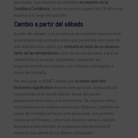
peninsular. Los mayores acumulados
se esperan en la
Cordillera Cantábrica
, donde se podrán superar los 20-40 cm de
espesor a lo largo del episodio.
Cambio a partir del sábado
A partir del sábado, y en un entorno de creciente incertidumbre,
el escenario más probable indica que penetraría una masa de
aire atlántica más cálida que
marcaría el inicio de un ascenso
tanto de las temperaturas
como de la cota de nieve, y que se
mantendría en jornadas posteriores, quedando así
progresivamente las nevadas y las heladas restringidas a
zonas de montaña.
Por otra parte, la AEMET señala que
el viento será otro
fenómeno significativo
durante este episodio, arreciando de
componente norte desde últimas horas del jueves,
especialmente el cierzo y la tramontana. Se esperan rachas
muy fuertes en el nordeste peninsular, Baleares y también en
zonas de montaña del tercio este peninsular, con posibles
ventiscas en Pirineos, sobre todo durante viernes y sábado.
Asociado a esto también se espera un intenso temporal
marítimo que afecte al mar Balear y Ampurdán.