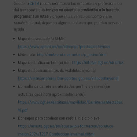
Desde la
CETM
recomendamos a las empresas y profesionales
del transporte que
tengan en cuenta la predicción a la hora de
programar sus rutas
y preparar los vehículos. Como viene
siendo habitual, dejamos algunos enlaces que pueden servir de
ayuda:
Mapa de avisos de la AEMET:
https://www.aemet.es/es/eltiempo/prediccion/avisos
Meteoruta:
http://meteoruta.aemet.es/p_index.html
Mapa del tráfico en tiempo real:
https://infocar.dgt.es/etraffic/
Mapa de aparcamientos de viabilidad invernal:
https://visorcarreteras.transportes.gob.es/VialidadInvernal
Consulta de carreteras afectadas por hielo y nieve (se
actualiza cada hora aproximadamente):
https://www.dgt.es/estaticos/movilidad/CarreterasAfectadas
VI.pdf
Consejos para conducir con niebla, hielo o nieve:
https://revista.dgt.es/es/educacion-formacion/conducir-
mejor/2024/1217-Conduccion-invernal.shtml