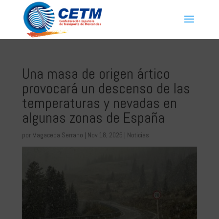
Una masa de origen ártico
provocará un descenso de las
temperaturas y nevadas en
algunas zonas de España
por
Magaceda Serrano
|
Nov 18, 2025
|
Noticias