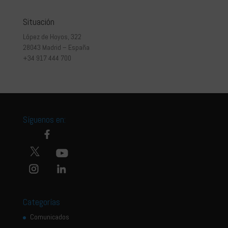
Situación
López de Hoyos, 322
28043 Madrid – España
+34 917 444 700
Síguenos en:
Categorías
Comunicados