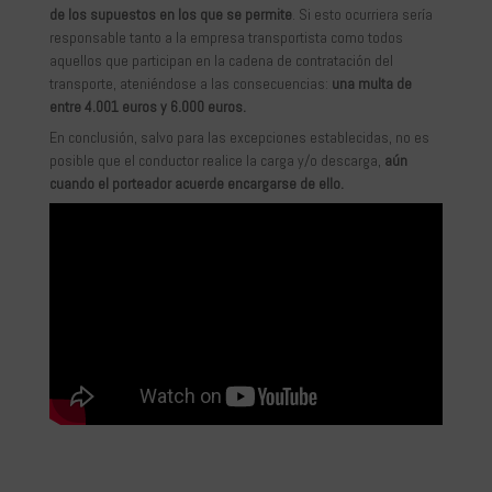
de los supuestos en los que se permite
. Si esto ocurriera sería
responsable tanto a la empresa transportista como todos
aquellos que participan en la cadena de contratación del
transporte, ateniéndose a las consecuencias:
una multa de
entre 4.001 euros y 6.000 euros.
En conclusión, salvo para las excepciones establecidas, no es
posible que el conductor realice la carga y/o descarga,
aún
cuando el porteador acuerde encargarse de ello.