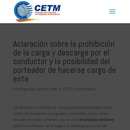
Aclaración sobre la prohibición
de la carga y descarga por el
conductor y la posibilidad del
porteador de hacerse cargo de
esta
por
Magaceda Serrano
|
Mar 4, 2022
|
Comunicados
Desde diversos medios de comunicación relacionados con el
sector del transporte y en grupos y en perfiles de las redes
sociales se están vertiendo una serie de
enunciados erróneos
sobre la prohibición de la carga y la descarga por parte del