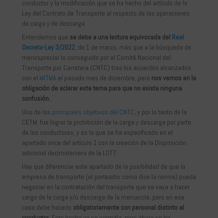
conductor y la modificación que se ha hecho del artículo de la
Ley del Contrato de Transporte al respecto de las operaciones
de carga y de descarga.
Entendemos que
se debe a una lectura equivocada del
Real
Decreto-Ley 3/2022
, de 1 de marzo, más que a la búsqueda de
menospreciar lo conseguido por el Comité Nacional del
Transporte por Carretera (CNTC) tras los acuerdos alcanzados
con el
MITMA
el pasado mes de diciembre, pero
nos vemos en la
obligación de aclarar este tema para que no exista ninguna
confusión.
Uno de los
principales objetivos del CNTC
, y por lo tanto de la
CETM, fue lograr la prohibición de la carga y descarga por parte
de los conductores, y es lo que se ha especificado en el
apartado once del artículo 1 con la creación de la Disposición
adicional decimotercera de la LOTT.
Hay que diferenciar este apartado de la posibilidad de que la
empresa de transporte (el porteador como dice la norma) pueda
negociar en la contratación del transporte que se vaya a hacer
cargo de la carga y/o descarga de la mercancía, pero en ese
caso debe hacerlo
obligatoriamente con personal distinto al
conductor
. Este hecho ya se permitía, pero ahora se ha