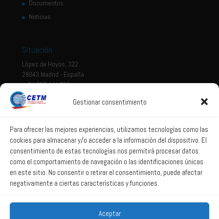
Documentos
Noticias
Situación
López de Hoyos, 322
28043 Madrid - España
+ 34 917 444 700
Gestionar consentimiento
Tema legal
Aviso legal
Para ofrecer las mejores experiencias, utilizamos tecnologías como las
cookies para almacenar y/o acceder a la información del dispositivo. El
Política de privacidad
consentimiento de estas tecnologías nos permitirá procesar datos
Política de Sistema Interno de Información
como el comportamiento de navegación o las identificaciones únicas
Política de Cookies
en este sitio. No consentir o retirar el consentimiento, puede afectar
negativamente a ciertas características y funciones.
Correo web
Aceptar
Correo web