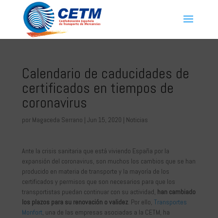
Calendario de caducidades de
certificados en tiempos de
coronavirus
por
Magaceda Serrano
|
Jun 15, 2020
|
Noticias
Ante la crisis sanitaria que está viviendo España por la
expansión del coronavirus, son muchos los cambios que se han
producido en materia de transporte y la mayoría de los
certificados y permisos que son necesarios para que los
transportistas puedan continuar con su actividad,
han cambiado
los plazos para su renovación o validez
. Por ello,
Transportes
Monfort
, una de las empresas asociadas a la CETM, ha